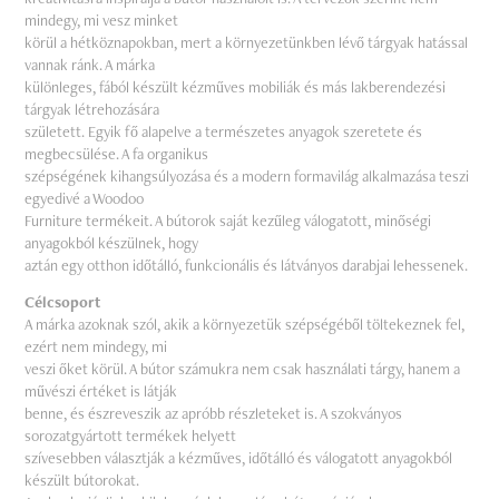
mindegy, mi vesz minket
körül a hétköznapokban, mert a környezetünkben lévő tárgyak hatással
vannak ránk. A márka
különleges, fából készült kézműves mobiliák és más lakberendezési
tárgyak létrehozására
született. Egyik fő alapelve a természetes anyagok szeretete és
megbecsülése. A fa organikus
szépségének kihangsúlyozása és a modern formavilág alkalmazása teszi
egyedivé a Woodoo
Furniture termékeit. A bútorok saját kezűleg válogatott, minőségi
anyagokból készülnek, hogy
aztán egy otthon időtálló, funkcionális és látványos darabjai lehessenek.
Célcsoport
A márka azoknak szól, akik a környezetük szépségéből töltekeznek fel,
ezért nem mindegy, mi
veszi őket körül. A bútor számukra nem csak használati tárgy, hanem a
művészi értéket is látják
benne, és észreveszik az apróbb részleteket is. A szokványos
sorozatgyártott termékek helyett
szívesebben választják a kézműves, időtálló és válogatott anyagokból
készült bútorokat.