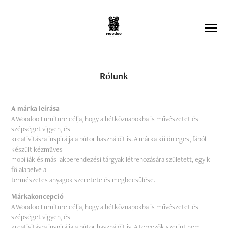
Rólunk
A márka leírása
A Woodoo Furniture célja, hogy a hétköznapokba is művészetet és
szépséget vigyen, és
kreativitásra inspirálja a bútor használóit is. A márka különleges, fából
készült kézműves
mobiliák és más lakberendezési tárgyak létrehozására született, egyik
fő alapelve a
természetes anyagok szeretete és megbecsülése.
Márkakoncepció
A Woodoo Furniture célja, hogy a hétköznapokba is művészetet és
szépséget vigyen, és
kreativitásra inspirálja a bútor használóit is. A tervezők szerint nem