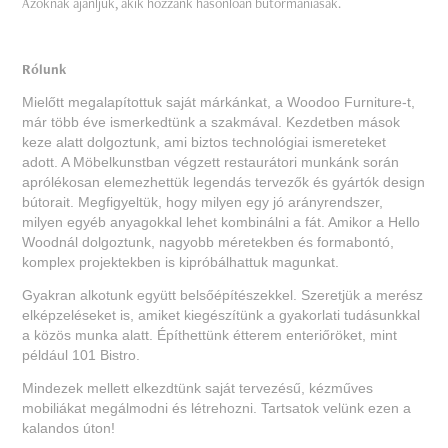
Azoknak ajánljuk, akik hozzánk hasonlóan bútormániásak.
Rólunk
Mielőtt megalapítottuk saját márkánkat, a Woodoo Furniture-t,
már több éve ismerkedtünk a szakmával. Kezdetben mások
keze alatt dolgoztunk, ami biztos technológiai ismereteket
adott. A Möbelkunstban végzett restaurátori munkánk során
aprólékosan elemezhettük legendás tervezők és gyártók design
bútorait. Megfigyeltük, hogy milyen egy jó arányrendszer,
milyen egyéb anyagokkal lehet kombinálni a fát. Amikor a Hello
Woodnál dolgoztunk, nagyobb méretekben és formabontó,
komplex projektekben is kipróbálhattuk magunkat.
Gyakran alkotunk együtt belsőépítészekkel. Szeretjük a merész
elképzeléseket is, amiket kiegészítünk a gyakorlati tudásunkkal
a közös munka alatt. Építhettünk étterem enteriőröket, mint
például 101 Bistro.
Mindezek mellett elkezdtünk saját tervezésű, kézműves
mobiliákat megálmodni és létrehozni. Tartsatok velünk ezen a
kalandos úton!