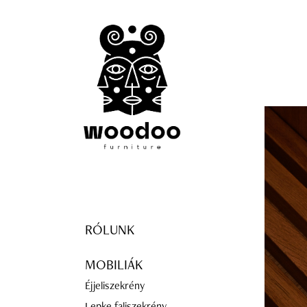
RÓLUNK
MOBILIÁK
Éjjeliszekrény
Lepke faliszekrény