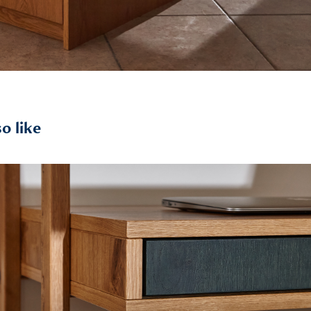
o like
2024
Nappali