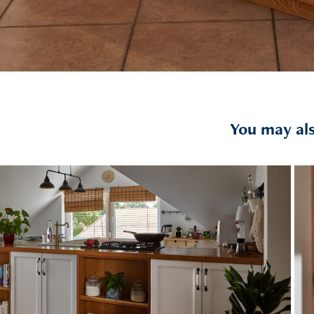
You may als
2024
Konyha